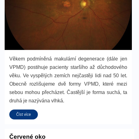
Věkem podmíněná makulární degenerace (dále jen
VPMD) postihuje pacienty staršího až důchodového
věku. Ve vyspělých zemích nejčastěji lidi nad 50 let.
Obecně rozlišujeme dvě formy VPMD, které mezi
sebou mohou přecházet. Častější je forma suchá, ta
druhá je nazývána vlhká.
Číst více
Červené oko