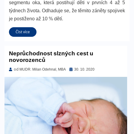
segmentu oka, která postihují děti v prvních 4 až 5
týdnech života. Odhaduje se, že těmito záněty spojivek
je postiženo až 10 % dětí.
Číst více
Neprůchodnost slzných cest u
novorozenců
od
Zveřejněno
MUDR. Milan Odehnal, MBA
30. 10. 2020
dne