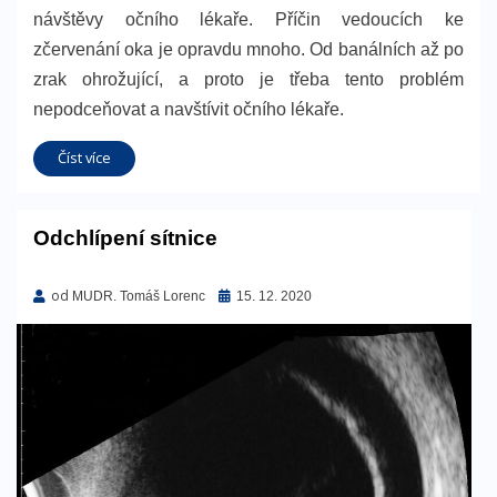
návštěvy očního lékaře. Příčin vedoucích ke
zčervenání oka je opravdu mnoho. Od banálních až po
zrak ohrožující, a proto je třeba tento problém
nepodceňovat a navštívit očního lékaře.
Číst více
Odchlípení sítnice
od
Zveřejněno
MUDR. Tomáš Lorenc
15. 12. 2020
dne