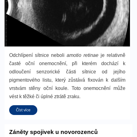
Odchlípení sítnice neboli
amotio retinae
je relativně
časté oční onemocnění, při kterém dochází k
odloučení senzorické části sítnice od jejího
pigmentového listu, který zůstává fixován k dalším
vrstvám stěny oční koule. Toto onemocnění může
vést k těžké či úplné ztrátě zraku.
Číst více
Záněty spojivek u novorozenců