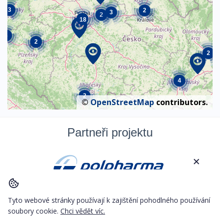
3
2
3
2
18
3
2
2
4
2
©
OpenStreetMap
contributors.
Partneři projektu
© Copyright 2026
Besocial s.r.o.
Tyto webové stránky používají k zajištění pohodlného používání
soubory cookie.
Chci vědět víc.
Cookies