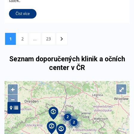
látek.
Číst více
Navigace
STRÁNKA
1
STRÁNKA
2
…
STRÁNKA
23
DALŠÍ
pro
STRÁNKA
příspěvky
Seznam doporučených klinik a očních
center v ČR
+
⤢
−
2
2