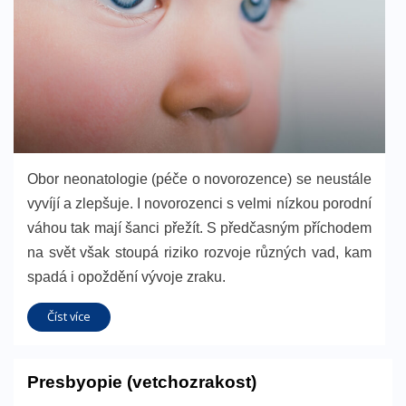
Obor neonatologie (péče o novorozence) se neustále
vyvíjí a zlepšuje. I novorozenci s velmi nízkou porodní
váhou tak mají šanci přežít. S předčasným příchodem
na svět však stoupá riziko rozvoje různých vad, kam
spadá i opoždění vývoje zraku.
Číst více
Presbyopie (vetchozrakost)