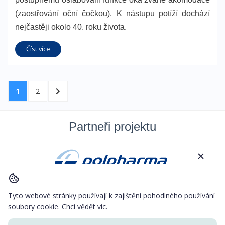
(zaostřování oční čočkou). K nástupu potíží dochází
nejčastěji okolo 40. roku života.
Číst více
Navigace
STRÁNKA
1
STRÁNKA
2
DALŠÍ
pro
STRÁNKA
příspěvky
Partneři projektu
© Copyright 2026
Besocial s.r.o.
Tyto webové stránky používají k zajištění pohodlného používání
soubory cookie.
Chci vědět víc.
Cookies