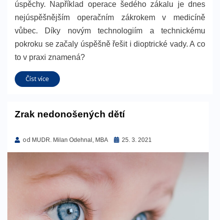
úspěchy. Například operace šedého zákalu je dnes
nejúspěšnějším operačním zákrokem v medicíně
vůbec. Díky novým technologiím a technickému
pokroku se začaly úspěšně řešit i dioptrické vady. A co
to v praxi znamená?
Číst více
Zrak nedonošených dětí
od
Zveřejněno
MUDR. Milan Odehnal, MBA
25. 3. 2021
dne