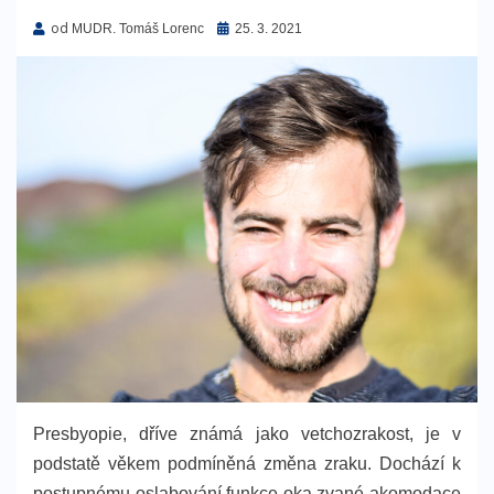
od
Zveřejněno
MUDR. Tomáš Lorenc
25. 3. 2021
dne
Presbyopie, dříve známá jako vetchozrakost, je v
podstatě věkem podmíněná změna zraku. Dochází k
postupnému oslabování funkce oka zvané akomodace