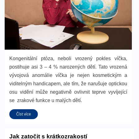
Kongenitální ptóza, neboli vrozený pokles víčka,
postihuje asi 3 – 4 % narozených dětí. Tato vrozená
vývojová anomálie víčka je nejen kosmetickým a
viditelným handicapem, ale tím, že narušuje optickou
osu vidění může negativně ovlivnit teprve vyvíjející
se zrakové funkce u malých dětí.
Číst více
Jak zatočit s krátkozrakostí